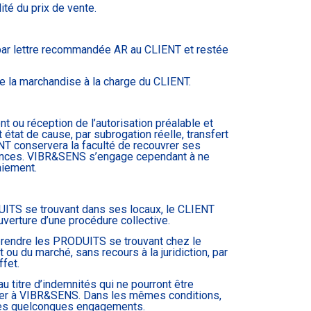
té du prix de vente.
 par lettre recommandée AR au CLIENT et restée
e la marchandise à la charge du CLIENT.
ou réception de l’autorisation préalable et
tat de cause, par subrogation réelle, transfert
T conservera la faculté de recouvrer ses
éances. VIBR&SENS s’engage cependant à ne
aiement.
UITS se trouvant dans ses locaux, le CLIENT
erture d’une procédure collective.
prendre les PRODUITS se trouvant chez le
ou du marché, sans recours à la juridiction, par
fet.
titre d’indemnités qui ne pourront être
ier à VIBR&SENS. Dans les mêmes conditions,
ses quelconques engagements.