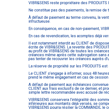
VIBR&SENS reste propriétaire des PRODUITS livré
Ne constitue pas des paiements, la remise de tr
À défaut de paiement au terme convenu, la ven
infructueuse.
En conséquence, en cas de non-paiement, VIBR&S
En cas de revendication, les acomptes déjà ve
Il est notamment interdit au CLIENT de dispose
écrite de VIBR&SENS. La revente des PRODUITS, 
au profit de VIBR&SENS de toutes les créance
créances même après cette subrogation sans a
pas tenter de recouvrer les créances auprès d’
La réserve de propriété sur les PRODUITS est s
Le CLIENT s’engage à informer, sous 48 heures
prend le même engagement en cas de cession o
A défaut de paiement aux échéances convenues
CLIENT aux frais exclusifs de ce dernier, et pro
simple lettre recommandée avec accusé de réc
VIBR&SENS conservera l’intégralité des sommes
inférieures aux montants déjà versés, se com
VIBR&SENS pourra résilier la COMMANDE, le co