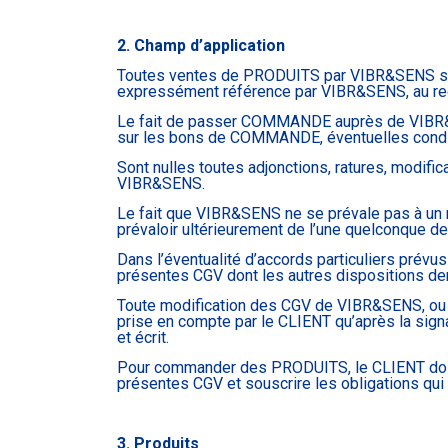
2. Champ d’application
Toutes ventes de PRODUITS par VIBR&SENS sont 
expressément référence par VIBR&SENS, au rect
Le fait de passer COMMANDE auprès de VIBR&SEN
sur les bons de COMMANDE, éventuelles conditi
Sont nulles toutes adjonctions, ratures, modif
VIBR&SENS.
Le fait que VIBR&SENS ne se prévale pas à un 
prévaloir ultérieurement de l’une quelconque d
Dans l’éventualité d’accords particuliers prév
présentes CGV dont les autres dispositions dem
Toute modification des CGV de VIBR&SENS, ou tou
prise en compte par le CLIENT qu’après la signat
et écrit.
Pour commander des PRODUITS, le CLIENT doit di
présentes CGV et souscrire les obligations qui
3. Produits