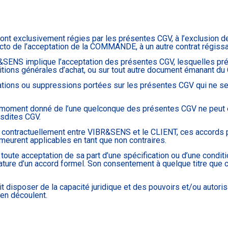
exclusivement régies par les présentes CGV, à l’exclusion de to
o de l’acceptation de la COMMANDE, à un autre contrat régissa
S implique l’acceptation des présentes CGV, lesquelles prévale
ons générales d’achat, ou sur tout autre document émanant du
ications ou suppressions portées sur les présentes CGV qui ne se
moment donné de l’une quelconque des présentes CGV ne peut êt
esdites CGV.
us contractuellement entre VIBR&SENS et le CLIENT, ces accords
eurent applicables en tant que non contraires.
te acceptation de sa part d’une spécification ou d’une conditio
ure d’un accord formel. Son consentement à quelque titre que ce 
sposer de la capacité juridique et des pouvoirs et/ou autorisat
 en découlent.