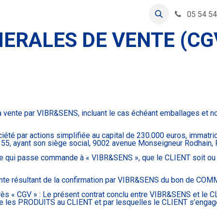
nts
05 54 54
ERALES DE VENTE (CG
 vente par VIBR&SENS, incluant le cas échéant emballages et not
été par actions simplifiée au capital de 230.000 euros, immatr
55, ayant son siège social, 9002 avenue Monseigneur Rodhain,
 qui passe commande à « VIBR&SENS », que le CLIENT soit ou non 
nte résultant de la confirmation par VIBR&SENS du bon de CO
 CGV » : Le présent contrat conclu entre VIBR&SENS et le CLIE
 les PRODUITS au CLIENT et par lesquelles le CLIENT s’engage