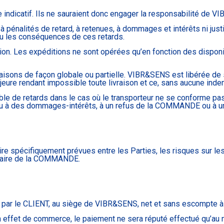
re indicatif. Ils ne sauraient donc engager la responsabilité de 
 à pénalités de retard, à retenues, à dommages et intérêts ni jus
ou les conséquences de ces retards.
on. Les expéditions ne sont opérées qu’en fonction des disponibi
raisons de façon globale ou partielle. VIBR&SENS est libérée 
eure rendant impossible toute livraison et ce, sans aucune inde
e de retards dans le cas où le transporteur ne se conforme pa
eu à des dommages-intérêts, à un refus de la COMMANDE ou à 
raire spécifiquement prévues entre les Parties, les risques sur
ataire de la COMMANDE.
n par le CLIENT, au siège de VIBR&SENS, net et sans escompte
n effet de commerce, le paiement ne sera réputé effectué qu’au