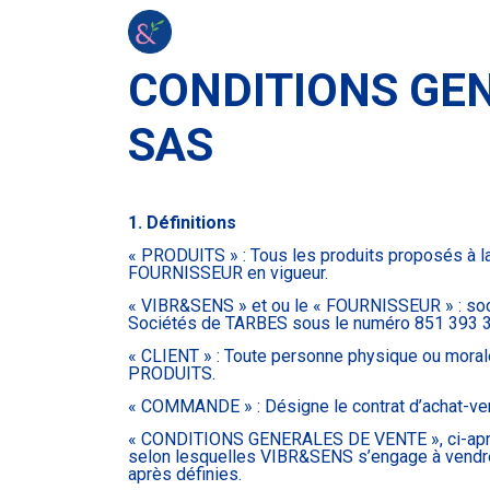
Se rendre au contenu
Accueil
Contactez-nous
Événeme
CONDITIONS GEN
SAS
1. Définitions
« PRODUITS » : Tous les produits proposés à la
FOURNISSEUR en vigueur.
« VIBR&SENS » et ou le « FOURNISSEUR » : soci
Sociétés de TARBES sous le numéro 851 393 3
« CLIENT » : Toute personne physique ou morale
PRODUITS.
« COMMANDE » : Désigne le contrat d’achat-ve
« CONDITIONS GENERALES DE VENTE », ci-après «
selon lesquelles VIBR&SENS s’engage à vendre
après définies.