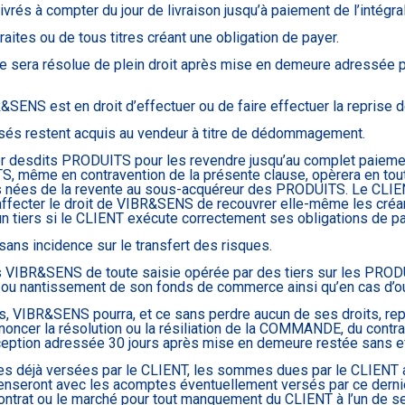
s à compter du jour de livraison jusqu’à paiement de l’intégrali
aites ou de tous titres créant une obligation de payer.
te sera résolue de plein droit après mise en demeure adressée
ENS est en droit d’effectuer ou de faire effectuer la reprise d
rsés restent acquis au vendeur à titre de dédommagement.
r desdits PRODUITS pour les revendre jusqu’au complet paiement 
même en contravention de la présente clause, opèrera en tout é
s nées de la revente au sous-acquéreur des PRODUITS. Le CLIEN
ffecter le droit de VIBR&SENS de recouvrer elle-même les cr
un tiers si le CLIENT exécute correctement ses obligations de p
ans incidence sur le transfert des risques.
 VIBR&SENS de toute saisie opérée par des tiers sur les PROD
u nantissement de son fonds de commerce ainsi qu’en cas d’ouv
, VIBR&SENS pourra, et ce sans perdre aucun de ses droits, re
noncer la résolution ou la résiliation de la COMMANDE, du contrat 
eption adressée 30 jours après mise en demeure restée sans ef
 déjà versées par le CLIENT, les sommes dues par le CLIENT au 
penseront avec les acomptes éventuellement versés par ce dern
ntrat ou le marché pour tout manquement du CLIENT à l’un de 