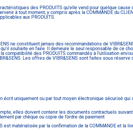
actéristiques des PRODUITS qu’elle vend pour quelque cause qu
intervenir à tout moment, y compris après la COMMANDE du CLIENT
 applicables aux PRODUITS.
ENS ne constituent jamais des recommandations de VIBR&SEN
qu’il souhaite en faire. Il demeure le seul responsable de ce choix
e la compatibilité des PRODUITS commandés à l’utilisation envis
IBR&SENS. Les offres de VIBR&SENS sont faites sous réserve 
rit uniquement ou par tout moyen électronique sécurisé qui s
e, elles doivent contenir les documents contractuels suivants,
lement par chèque ou copie de l’ordre de paiement
est matérialisée par la confirmation de la COMMANDE et la li